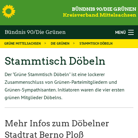
S
BÜNDNIS 90/DIE GRÜNEN
Kreisverband Mittelsachsen
Bündnis 90/Die Grünen
MENÜ
GRÜNE MITTELSACHSEN
DIE GRÜNEN
STAMMTISCH DÖBELN
Mittelsachsen
WAHLEN
Stammtisch Döbeln
DIE GRÜNEN
MANDATSTRÄGER
Der "Grüne Stammtisch Döbeln" ist eine lockerer
Zusammenschluss von Grünen-Parteimitgliedern und
THEMEN
Grünen-Sympathisanten. Initiatoren waren die vier ersten
grünen Mitglieder Döbelns.
KALENDER
NEWS
Mehr Infos zum Döbelner
MITGLIED WERDEN
Stadtrat Berno Ploß