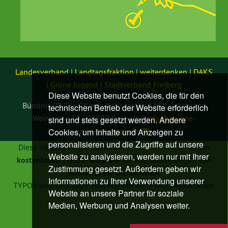
Landesverband
|
Landtagsfraktion
|
weiterdenken
|
DAKS
|
Grüne Jugend
|
Stadtverband Freiberg
Diese Website benutzt Cookies, die für den
Bündnis 90/Die Grünen Kreisverband Mittelsachsen |
technischen Betrieb der Website erforderlich
Weingasse 10 | 09599 Freiberg |
info@
gruene-
sind und stets gesetzt werden. Andere
mittelsachsen.de
Cookies, um Inhalte und Anzeigen zu
personalisieren und die Zugriffe auf unsere
Diese Website ist gemacht mit
TYPO3 GRÜNE
, einem
Website zu analysieren, werden nur mit Ihrer
kostenlosen TYPO3-Template
für alle Gliederungen
von
Zustimmung gesetzt. Außerdem geben wir
BÜNDNIS 90/DIE GRÜNEN
Informationen zu Ihrer Verwendung unserer
TYPO3 und sein Logo sind Marken der TYPO3 Association.
Website an unsere Partner für soziale
Medien, Werbung und Analysen weiter.