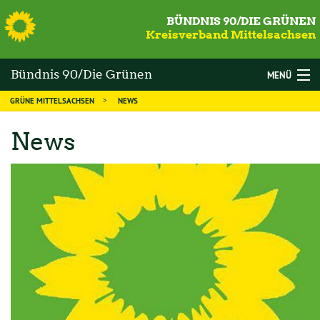
S
BÜNDNIS 90/DIE GRÜNEN
Kreisverband Mittelsachsen
Bündnis 90/Die Grünen
MENÜ
GRÜNE MITTELSACHSEN
NEWS
Mittelsachsen
WAHLEN
News
DIE GRÜNEN
MANDATSTRÄGER
THEMEN
KALENDER
NEWS
MITGLIED WERDEN