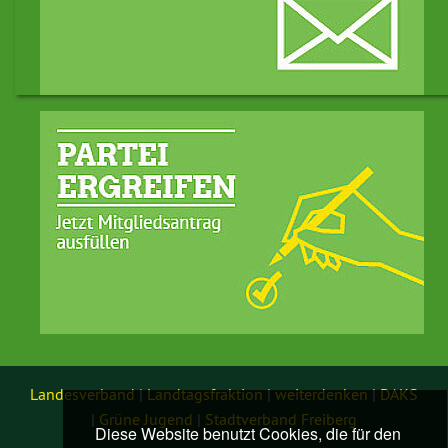
Landesverband
|
Landtagsfraktion
|
weiterdenken
|
DAKS
|
Grüne Jugend
|
Stadtverband Freiberg
Diese Website benutzt Cookies, die für den