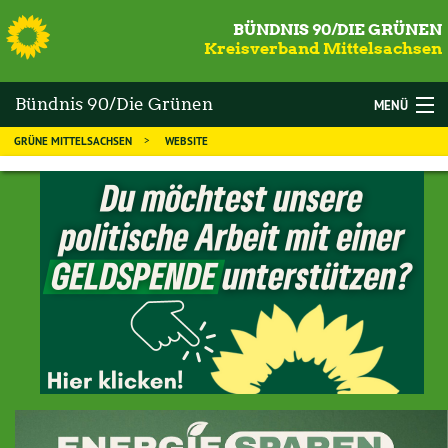
S
BÜNDNIS 90/DIE GRÜNEN
Kreisverband Mittelsachsen
Bündnis 90/Die Grünen
MENÜ
GRÜNE MITTELSACHSEN
WEBSITE
Mittelsachsen
WAHLEN
DIE GRÜNEN
MANDATSTRÄGER
THEMEN
KALENDER
NEWS
MITGLIED WERDEN