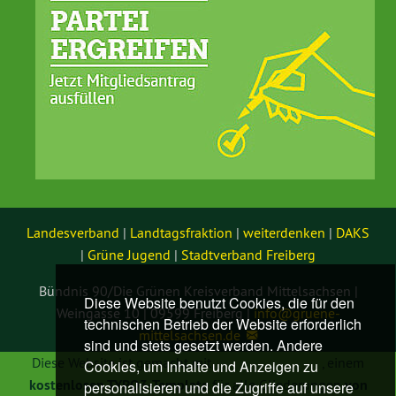
Landesverband
|
Landtagsfraktion
|
weiterdenken
|
DAKS
|
Grüne Jugend
|
Stadtverband Freiberg
Bündnis 90/Die Grünen Kreisverband Mittelsachsen |
Diese Website benutzt Cookies, die für den
Weingasse 10 | 09599 Freiberg |
info@
gruene-
technischen Betrieb der Website erforderlich
mittelsachsen.de
sind und stets gesetzt werden. Andere
Diese Website ist gemacht mit
TYPO3 GRÜNE
, einem
Cookies, um Inhalte und Anzeigen zu
kostenlosen TYPO3-Template
für alle Gliederungen
von
personalisieren und die Zugriffe auf unsere