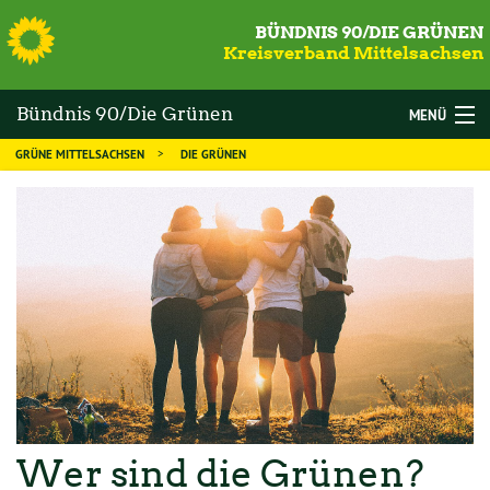
S
BÜNDNIS 90/DIE GRÜNEN
Kreisverband Mittelsachsen
Bündnis 90/Die Grünen
MENÜ
GRÜNE MITTELSACHSEN
DIE GRÜNEN
Mittelsachsen
WAHLEN
DIE GRÜNEN
MANDATSTRÄGER
THEMEN
KALENDER
NEWS
MITGLIED WERDEN
Wer sind die Grünen?