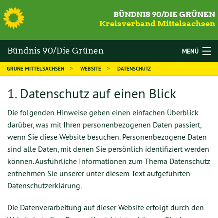
S
BÜNDNIS 90/DIE GRÜNEN
Kreisverband Mittelsachsen
Bündnis 90/Die Grünen
MENÜ
GRÜNE MITTELSACHSEN
WEBSITE
DATENSCHUTZ
Mittelsachsen
WAHLEN
1. Datenschutz auf einen Blick
DIE GRÜNEN
Die folgenden Hinweise geben einen einfachen Überblick
MANDATSTRÄGER
darüber, was mit Ihren personenbezogenen Daten passiert,
wenn Sie diese Website besuchen. Personenbezogene Daten
THEMEN
sind alle Daten, mit denen Sie persönlich identifiziert werden
KALENDER
können. Ausführliche Informationen zum Thema Datenschutz
entnehmen Sie unserer unter diesem Text aufgeführten
NEWS
Datenschutzerklärung.
MITGLIED WERDEN
Die Datenverarbeitung auf dieser Website erfolgt durch den