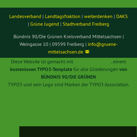
Landesverband
|
Landtagsfraktion
|
weiterdenken
|
DAKS
|
Grüne Jugend
|
Stadtverband Freiberg
Bündnis 90/Die Grünen Kreisverband Mittelsachsen |
Weingasse 10 | 09599 Freiberg |
info@
gruene-
mittelsachsen.de
Diese Website ist gemacht mit
TYPO3 GRÜNE
, einem
kostenlosen TYPO3-Template
für alle Gliederungen
von
BÜNDNIS 90/DIE GRÜNEN
TYPO3 und sein Logo sind Marken der TYPO3 Association.