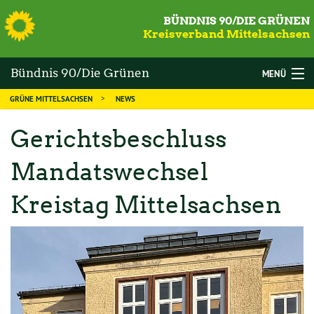
S
BÜNDNIS 90/DIE GRÜNEN
Kreisverband Mittelsachsen
Bündnis 90/Die Grünen
MENÜ
GRÜNE MITTELSACHSEN
NEWS
Mittelsachsen
WAHLEN
Gerichtsbeschluss
DIE GRÜNEN
Mandatswechsel
MANDATSTRÄGER
Kreistag Mittelsachsen
THEMEN
KALENDER
NEWS
MITGLIED WERDEN