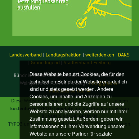
Landesverband
|
Landtagsfraktion
|
weiterdenken
|
DAKS
|
Grüne Jugend
|
Stadtverband Freiberg
Diese Website benutzt Cookies, die für den
Bündnis 90/Die Grünen Kreisverband Mittelsachsen |
technischen Betrieb der Website erforderlich
Weingasse 10 | 09599 Freiberg |
info@
gruene-
sind und stets gesetzt werden. Andere
mittelsachsen.de
Cookies, um Inhalte und Anzeigen zu
Diese Website ist gemacht mit
TYPO3 GRÜNE
, einem
personalisieren und die Zugriffe auf unsere
kostenlosen TYPO3-Template
für alle Gliederungen
von
Website zu analysieren, werden nur mit Ihrer
BÜNDNIS 90/DIE GRÜNEN
Zustimmung gesetzt. Außerdem geben wir
TYPO3 und sein Logo sind Marken der TYPO3 Association.
Informationen zu Ihrer Verwendung unserer
Website an unsere Partner für soziale