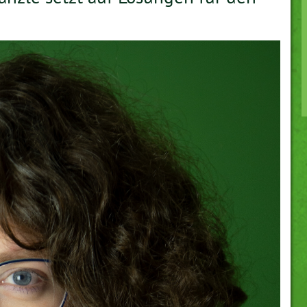
GRÜNE JUGEND
MITTWEIDA
ROCHLITZ
OEDERAN
NIEDERWIESA
WALDHEIM
MITGLIEDER DES LANDTAGS