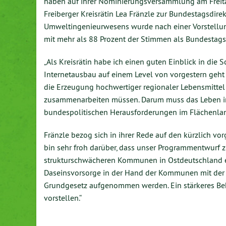
haben auf ihrer Nominierungsversammlung am Freitag
Freiberger Kreisrätin Lea Fränzle zur Bundestagsdir
Umweltingenieurwesens wurde nach einer Vorstell
mit mehr als 88 Prozent der Stimmen als Bundestags
„Als Kreisrätin habe ich einen guten Einblick in die
Internetausbau auf einem Level von vorgestern geht
die Erzeugung hochwertiger regionaler Lebensmittel
zusammenarbeiten müssen. Darum muss das Leben im l
bundespolitischen Herausforderungen im Flächenlan
Fränzle bezog sich in ihrer Rede auf den kürzlich v
bin sehr froh darüber, dass unser Programmentwurf 
strukturschwächeren Kommunen in Ostdeutschland ern
Daseinsvorsorge in der Hand der Kommunen mit der U
Grundgesetz aufgenommen werden. Ein stärkeres Bek
vorstellen.“