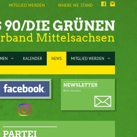
MITGLIED WERDEN
WHERE WE STAND
 90/DIE GRÜNEN
erband Mittelsachsen
EMEN
KALENDER
NEWS
MITGLIED WERDEN
RGIESPAREN
ZUM MITGLIEDSANTRAG
G
CHLÜSSE
SPENDEN
MUNALWAHLPROGRAMM 2024
INFORMATIONEN