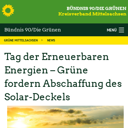
S
BÜNDNIS 90/DIE GRÜNEN
Kreisverband Mittelsachsen
Bündnis 90/Die Grünen
MENÜ
GRÜNE MITTELSACHSEN
NEWS
Mittelsachsen
WAHLEN
Tag der Erneuerbaren
DIE GRÜNEN
Energien – Grüne
MANDATSTRÄGER
fordern Abschaffung des
THEMEN
KALENDER
Solar-Deckels
NEWS
MITGLIED WERDEN