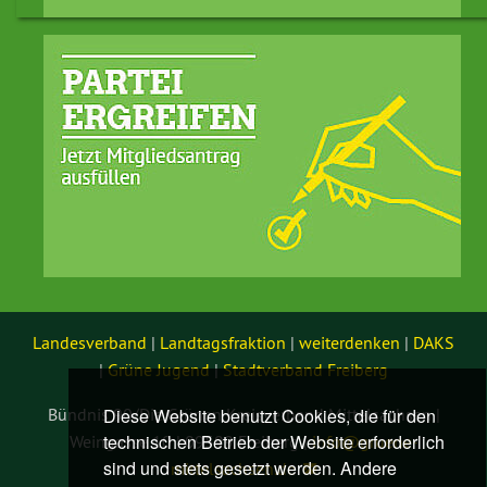
Landesverband
|
Landtagsfraktion
|
weiterdenken
|
DAKS
|
Grüne Jugend
|
Stadtverband Freiberg
Diese Website benutzt Cookies, die für den
Bündnis 90/Die Grünen Kreisverband Mittelsachsen |
technischen Betrieb der Website erforderlich
Weingasse 10 | 09599 Freiberg |
info@
gruene-
sind und stets gesetzt werden. Andere
mittelsachsen.de